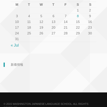
M
T
W
T
F
S
S
1
2
3
4
5
6
7
8
9
10
11
12
13
14
15
16
17
18
19
20
21
22
23
24
25
26
27
28
29
30
31
« Jul
新着情報
© 2015 WASHINGTON JAPANESE LANGUAGE SCHOOL. ALL RIGHTS