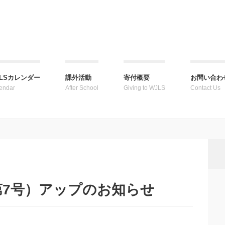
JLSカレンダー
課外活動
寄付概要
お問い合わせ 
endar
After School
Giving to WJLS
Contact Us
第7号）アップのお知らせ