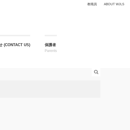
教職員
ABOUT WJLS
(CONTACT US)
保護者
Parents